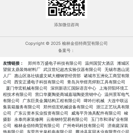
添加微信咨询
Copyright © 2025 榆林金佰特商贸有限公司
备案号：
友情链接：
郑州市万盛电子科技有限公司
温州国贸大酒店
潍城区
望留太鼎装饰材料厂
武汉世纪超杰实验仪器有限公司
无锡市惠山泥
人厂
惠山区洛社镇盛文斌大棚钢管经营部
诸城市五洲化工商贸有限
公司
西安正通电子科技有限公司
青岛兴华煜亮焊割工具有限公司
厦门华宏机械有限公司
深圳新语汇国际语言中心
上海羿阳环境工
程技术有限公司
营口华夏陶瓷商城嘉瑞陶瓷营销中心
温州景军电气
有限公司
广东巨美金属结构工程有限公司
啤吟行机械
大连中联运
集装箱服务有限公司
郑州佰宏机械设备有限公司
浙江正艺玩具有限
公司
广东云资本实业投资有限公司
威海平升渔具配件有限公司
峻
摄影
永泰尚家装修网
云南钢特贸易有限公司
玉门市和泽矿业有限
公司
榆林金佰特商贸有限公司
广州奇码科技有限公司
济南庭深装
饰有限公司
东莞市光泉机电有限公司
腾冲县富同木业有限责任公司