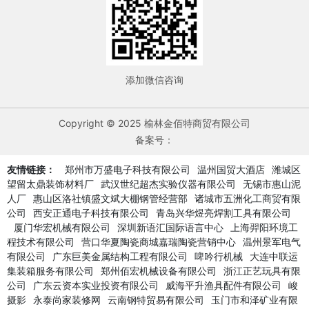
添加微信咨询
Copyright © 2025 榆林金佰特商贸有限公司
备案号：
友情链接：
郑州市万盛电子科技有限公司
温州国贸大酒店
潍城区
望留太鼎装饰材料厂
武汉世纪超杰实验仪器有限公司
无锡市惠山泥
人厂
惠山区洛社镇盛文斌大棚钢管经营部
诸城市五洲化工商贸有限
公司
西安正通电子科技有限公司
青岛兴华煜亮焊割工具有限公司
厦门华宏机械有限公司
深圳新语汇国际语言中心
上海羿阳环境工
程技术有限公司
营口华夏陶瓷商城嘉瑞陶瓷营销中心
温州景军电气
有限公司
广东巨美金属结构工程有限公司
啤吟行机械
大连中联运
集装箱服务有限公司
郑州佰宏机械设备有限公司
浙江正艺玩具有限
公司
广东云资本实业投资有限公司
威海平升渔具配件有限公司
峻
摄影
永泰尚家装修网
云南钢特贸易有限公司
玉门市和泽矿业有限