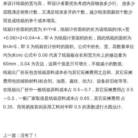
来设计纸箱的宽与高， 即设计者要优先考虑内容物放多少行、 放多少
层既满足销售计数，又满足纸张多开的个数，减少纸张因裁切个数少
而造成纸箱的单个成本增高。
纸箱计价面积的宽为 X÷Y=B，纸箱计价面积的长为该纸箱的(长+宽
+0.06)×2+0.04=A，即 A 为纸箱计算面积的长，因此纸箱的面积为
B×A=S，即 S 为纸箱在计价时的面积。公式中的长、宽、高数量单位
均为米(m) 公式中 0.06 代表了纸箱板在长和宽方向上的修边量为
60mm，0.04 为舌边，这两个值是只可增大，不能减小的数值。
纸箱出厂价应包含纸箱原料成本价与其它应摊费用之总和。其它应摊
费用包括辅助材料(粘合剂、油墨、扁丝、动力)、设备折旧收等等。
在纸箱出厂价中一般纸箱原料成本占 0.5～0.7，其它应摊费用占 0.5
～0.3，一般厂家取值是纸箱原料成本占 0.65，其它应摊费用 占
0.35。而简易推算则采用工料对半即 0.5 的系数进行大既估计。
上一篇：没有了！