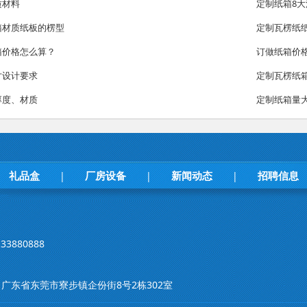
质材料
定制纸箱8
箱材质纸板的楞型
定制瓦楞纸
箱价格怎么算？
订做纸箱价
寸设计要求
定制瓦楞纸
厚度、材质
定制纸箱量
礼品盒
厂房设备
新闻动态
招聘信息
|
|
|
33880888
m 地址：广东省东莞市寮步镇企份街8号2栋302室