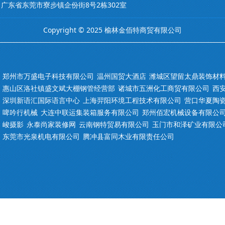
m 地址：广东省东莞市寮步镇企份街8号2栋302室
Copyright © 2025 榆林金佰特商贸有限公司
郑州市万盛电子科技有限公司
温州国贸大酒店
潍城区望留太鼎装饰材
惠山区洛社镇盛文斌大棚钢管经营部
诸城市五洲化工商贸有限公司
西
深圳新语汇国际语言中心
上海羿阳环境工程技术有限公司
营口华夏陶
啤吟行机械
大连中联运集装箱服务有限公司
郑州佰宏机械设备有限公
峻摄影
永泰尚家装修网
云南钢特贸易有限公司
玉门市和泽矿业有限公
东莞市光泉机电有限公司
腾冲县富同木业有限责任公司