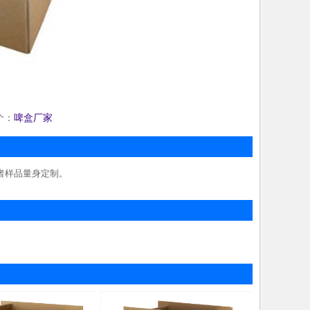
个：
啤盒厂家
者样品量身定制。