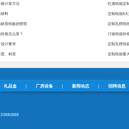
价格计算方法
红酒纸箱定
质材料
定制纸箱8
箱材质纸板的楞型
定制瓦楞纸
箱价格怎么算？
订做纸箱价
寸设计要求
定制瓦楞纸
厚度、材质
定制纸箱量
礼品盒
厂房设备
新闻动态
招聘信息
|
|
|
33880888