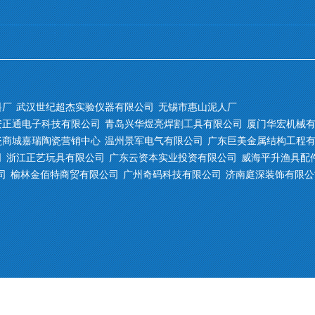
料厂
武汉世纪超杰实验仪器有限公司
无锡市惠山泥人厂
安正通电子科技有限公司
青岛兴华煜亮焊割工具有限公司
厦门华宏机械
瓷商城嘉瑞陶瓷营销中心
温州景军电气有限公司
广东巨美金属结构工程
司
浙江正艺玩具有限公司
广东云资本实业投资有限公司
威海平升渔具配
司
榆林金佰特商贸有限公司
广州奇码科技有限公司
济南庭深装饰有限公