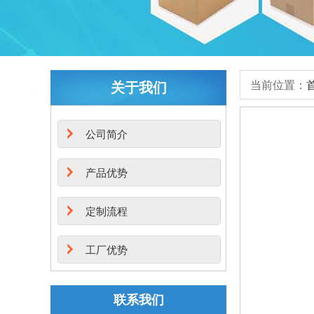
当前位置：
关于我们
公司简介
产品优势
定制流程
工厂优势
联系我们