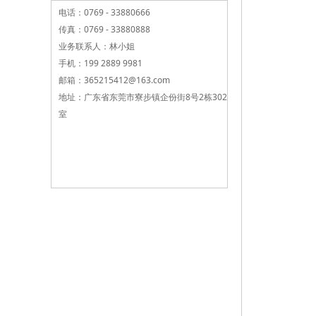
电话：0769 - 33880666
传真：0769 - 33880888
业务联系人：林小姐
手机：199 2889 9981
邮箱：365215412@163.com
地址：广东省东莞市寮步镇企份街8号2栋302
室