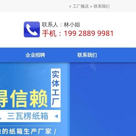
»
工厂概况
»
联系我们
联系人：林小姐
手机：199 2889 9981
企业招聘
联系我们