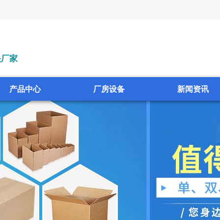
头厂家
产品中心
厂房设备
新闻资讯