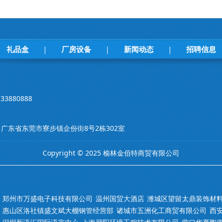
礼品盒
厂房设备
新闻动态
招聘信息
|
|
|
33880888
m 地址：广东省东莞市寮步镇企份街8号2栋302室
Copyright © 2025 榆林金佰特商贸有限公司
郑州市万盛电子科技有限公司
温州国贸大酒店
潍城区望留太鼎装饰材
惠山区洛社镇盛文斌大棚钢管经营部
诸城市五洲化工商贸有限公司
西