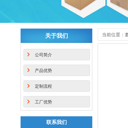
当前位置：
关于我们
公司简介
产品优势
定制流程
工厂优势
联系我们