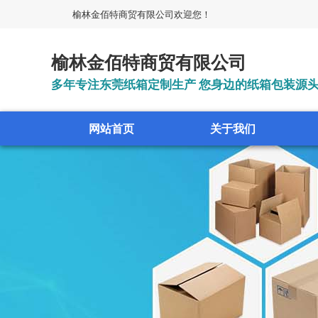
榆林金佰特商贸有限公司欢迎您！
榆林金佰特商贸有限公司
多年专注东莞纸箱定制生产 您身边的纸箱包装源
网站首页
关于我们